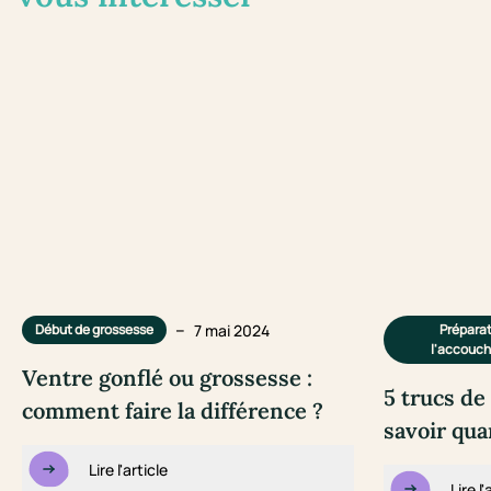
–
7 mai 2024
Début de grossesse
Préparat
l'accouc
Ventre gonflé ou grossesse :
5 trucs d
comment faire la différence ?
savoir qu
Lire l'article
Lire l'