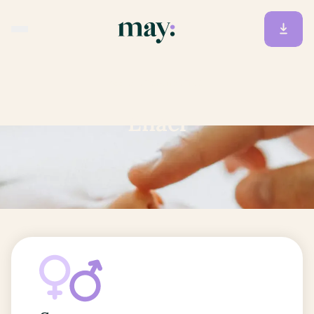
Accueil
/
Prénoms
/
Enaël
Enaël