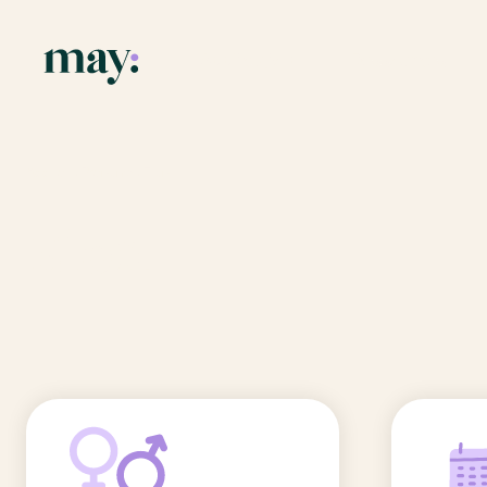
Application
Ressources
Fonctionnalités
Blog
Accueil
/
Prénoms
/
Elon
Mission
Guide des pr
Elon
Newsletters