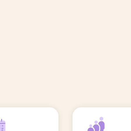
🆕 Polluants &
Etudes et
Entr
Grossesse
recherche
Comité scientifique
énoms
Exposition aux écrans des 0-3
ans
Sommeil de l'enfant
IA et parentalité