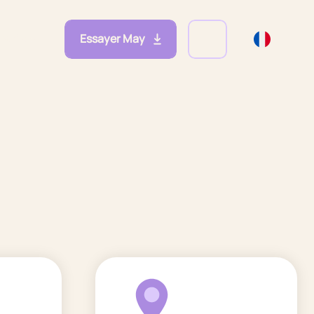
Essayer May
eprises