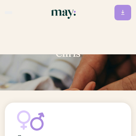
Accueil
/
Prénoms
/
Chris
Chris