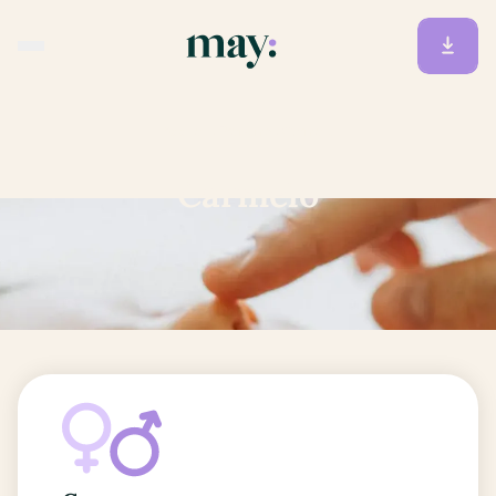
Accueil
/
Prénoms
/
Carmelo
Carmelo