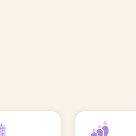
🆕 Polluants &
Etudes et
Entr
Grossesse
recherche
Comité scientifique
énoms
Exposition aux écrans des 0-3
ans
Sommeil de l'enfant
IA et parentalité