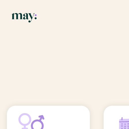
Application
Ressources
Fonctionnalités
Blog
Accueil
/
Prénoms
/
Berenger
Mission
Guide des pr
Berenger
Newsletters