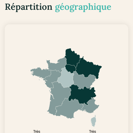
Répartition
géographique
Très
Très