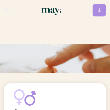
Accueil
/
Prénoms
/
Aldo
Aldo