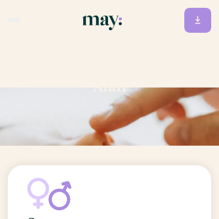
Accueil
/
Prénoms
/
Alan
Alan