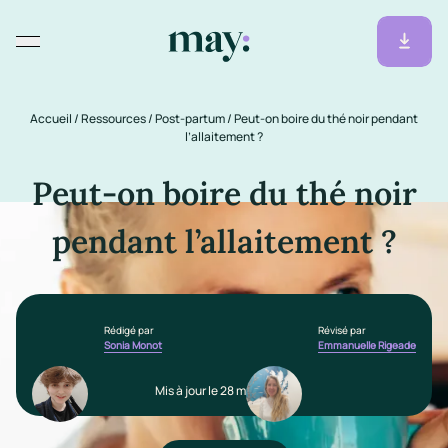
Accueil
/
Ressources
/
Post-partum
/
Peut-on boire du thé noir pendant
l’allaitement ?
Peut-on boire du thé noir
pendant l’allaitement ?
Rédigé par
Révisé par
Sonia Monot
Emmanuelle Rigeade
Mis à jour le 28 mars 2025