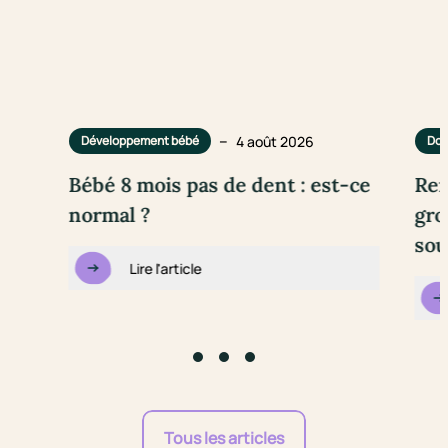
–
4 août 2026
Développement bébé
Dou
Bébé 8 mois pas de dent : est-ce
Rem
normal ?
gro
sou
Lire l'article
Go to slide #1
Go to slide #2
Go to slide #3
Tous les articles