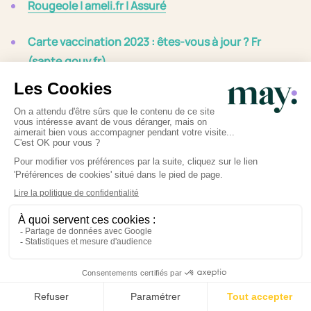
Rougeole | ameli.fr | Assuré
Carte vaccination 2023 : êtes-vous à jour ? Fr
(sante.gouv.fr)
Rougeole | Vaccination Info Service (vaccination-
info-service.fr)
Écrit par Sonia Monot avec les expert.e.s May.
–
Photo : Prostock-studio