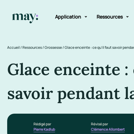
Application
Ressources
Fonctionnalités
Blog
Accueil
/
Ressources
/
Grossesse
/
Glace enceinte : ce qu’il faut savoir penda
Mission
Guide des pr
Glace enceinte : 
Newsletters
savoir pendant l
Rédigé par
Révisé par
Pierre Kadlub
Clémence Allombert