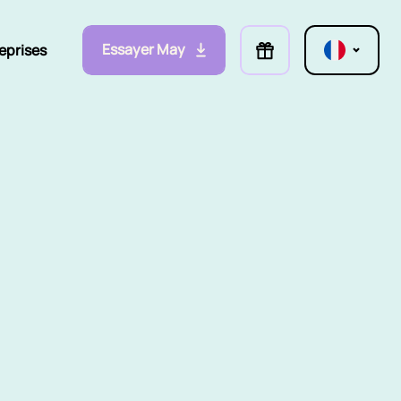
Essayer May
eprises