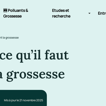
🆕 Polluants &
Etudes et
Entr
Grossesse
recherche
Comité scientifique
nt la grossesse
énoms
Exposition aux écrans des 0-3
ans
ce qu’il faut
Sommeil de l'enfant
a grossesse
IA et parentalité
Mis à jour le 21 novembre 2025