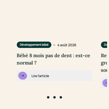
–
4 août 2026
Développement bébé
Dou
Bébé 8 mois pas de dent : est-ce
Rem
normal ?
gro
sou
Lire l'article
Go to slide #1
Go to slide #2
Go to slide #3