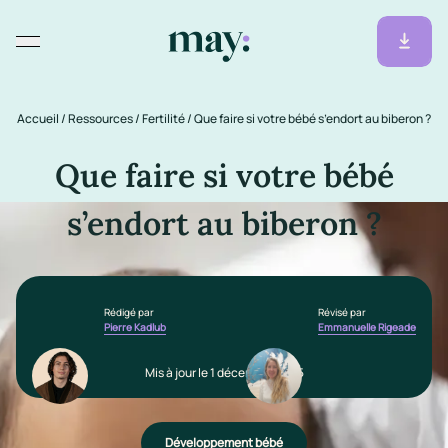
Accueil
/
Ressources
/
Fertilité
/
Que faire si votre bébé s’endort au biberon ?
Que faire si votre bébé
s’endort au biberon ?
Rédigé par
Révisé par
Pierre Kadlub
Emmanuelle Rigeade
Mis à jour le 1 décembre 2025
Développement bébé