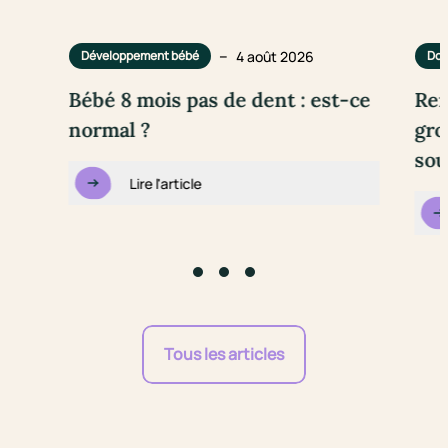
–
4 août 2026
Développement bébé
Dou
Bébé 8 mois pas de dent : est-ce
Rem
normal ?
gro
sou
Lire l'article
Go to slide #1
Go to slide #2
Go to slide #3
Tous les articles