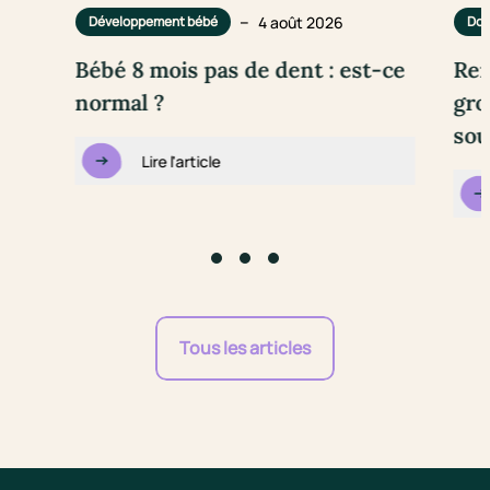
–
4 août 2026
Développement bébé
Dou
Bébé 8 mois pas de dent : est-ce
Rem
normal ?
gro
sou
Lire l'article
Go to slide #1
Go to slide #2
Go to slide #3
Tous les articles