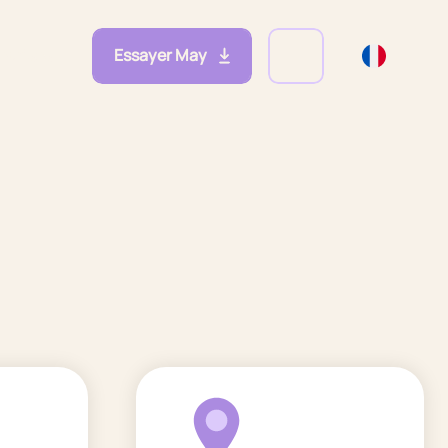
Essayer May
eprises