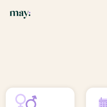
Application
Ressources
Fonctionnalités
Blog
Accueil
/
Prénoms
/
Emre
Mission
Guide des pr
Emre
Newsletters