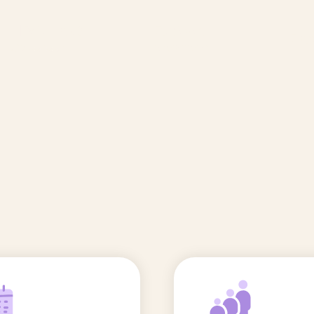
🆕 Polluants &
Etudes et
Entr
Grossesse
recherche
Comité scientifique
énoms
Exposition aux écrans des 0-3
ans
Sommeil de l'enfant
IA et parentalité