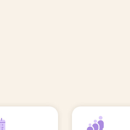
🆕 Polluants &
Etudes et
Entr
Grossesse
recherche
Comité scientifique
énoms
Exposition aux écrans des 0-3
ans
Sommeil de l'enfant
IA et parentalité