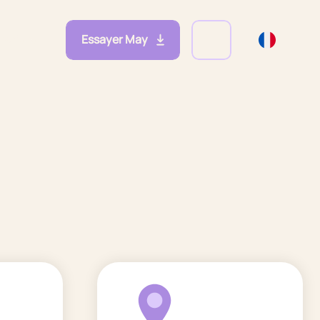
Essayer May
eprises