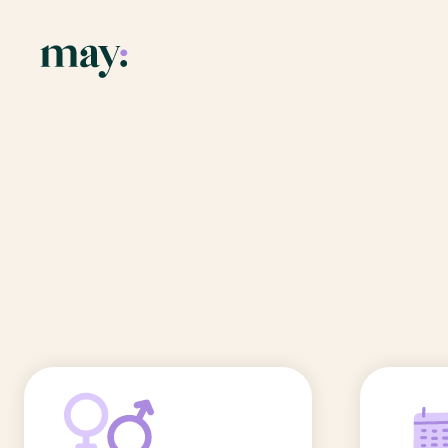
Application
Ressources
Fonctionnalités
Blog
Accueil
/
Prénoms
/
Alfonso
Mission
Guide des pr
Alfonso
Newsletters