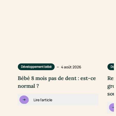
–
4 août 2026
Développement bébé
Dou
Bébé 8 mois pas de dent : est-ce
Rem
normal ?
gro
sou
Lire l'article