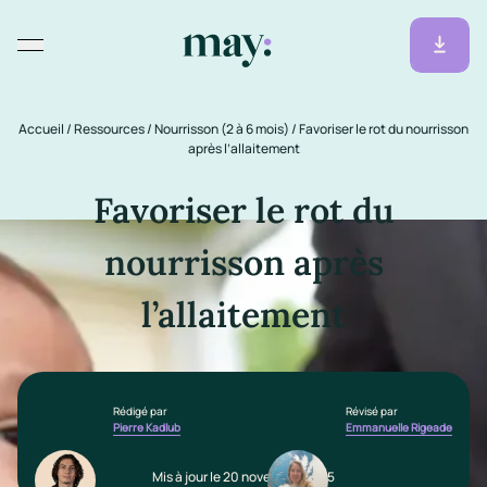
Accueil
/
Ressources
/
Nourrisson (2 à 6 mois)
/
Favoriser le rot du nourrisson
après l’allaitement
Favoriser le rot du
nourrisson après
l’allaitement
Rédigé par
Révisé par
Pierre Kadlub
Emmanuelle Rigeade
Mis à jour le 20 novembre 2025