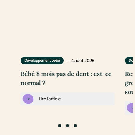
–
4 août 2026
Développement bébé
Dou
Bébé 8 mois pas de dent : est-ce
Rem
normal ?
gro
sou
Lire l'article
Go to slide #1
Go to slide #2
Go to slide #3