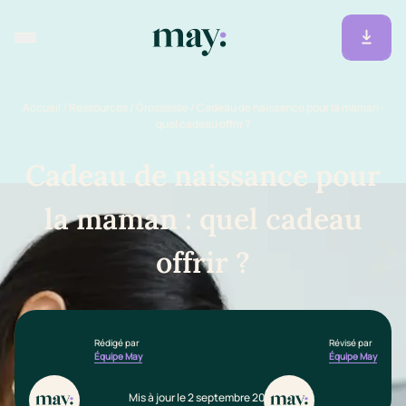
Accueil
/
Ressources
/
Grossesse
/
Cadeau de naissance pour la maman :
quel cadeau offrir ?
Cadeau de naissance pour
la maman : quel cadeau
offrir ?
Rédigé par
Révisé par
Équipe May
Équipe May
Mis à jour le 2 septembre 2025