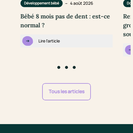
–
4 août 2026
Développement bébé
Dou
Bébé 8 mois pas de dent : est-ce
Rem
normal ?
gro
sou
Lire l'article
Go to slide #1
Go to slide #2
Go to slide #3
Tous les articles