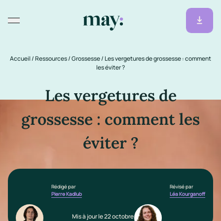
Accueil
/
Ressources
/
Grossesse
/
Les vergetures de grossesse : comment
les éviter ?
Les vergetures de
grossesse : comment les
éviter ?
Rédigé par
Révisé par
Pierre Kadlub
Léa Kourganoff
Mis à jour le 22 octobre 2025