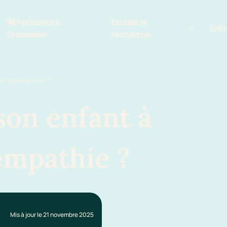
🆕 Polluants &
Etudes et
Entr
Grossesse
recherche
Comité scientifique
er son empathie ?
énoms
Exposition aux écrans des 0-3
ans
on enfant à
Sommeil de l'enfant
empathie ?
IA et parentalité
Mis à jour le 21 novembre 2025