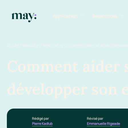
Application
Ressources
Fonctionnalités
Blog
Accueil
/
Ressources
/
Bébé (1 an et +)
/
Comment aider son enfant à développ
Mission
Guide des pr
Comment aider s
Newsletters
développer son 
Rédigé par
Révisé par
Pierre Kadlub
Emmanuelle Rigeade