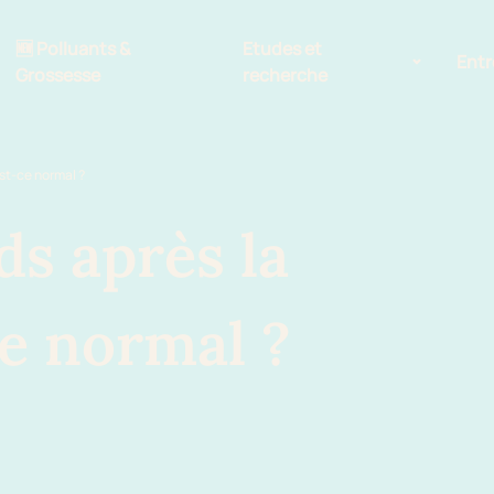
🆕 Polluants &
Etudes et
Entr
Grossesse
recherche
Comité scientifique
est-ce normal ?
énoms
Exposition aux écrans des 0-3
ans
ds après la
Sommeil de l'enfant
ce normal ?
IA et parentalité