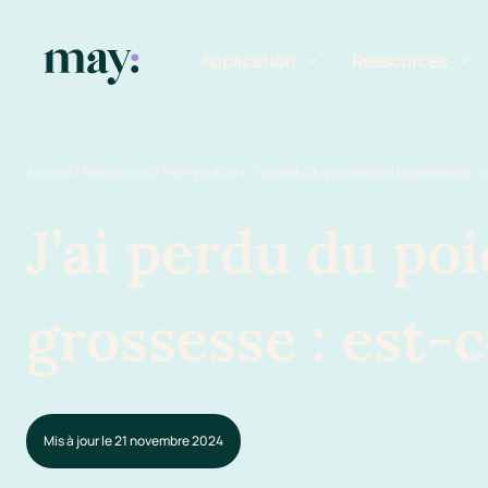
Application
Ressources
Fonctionnalités
Blog
Accueil
/
Ressources
/
Post-partum
/
J’ai perdu du poids après la grossesse : 
Mission
Guide des pr
J’ai perdu du poi
Newsletters
grossesse : est-
Mis à jour le 21 novembre 2024