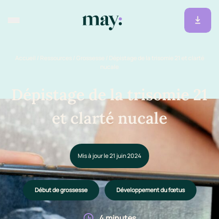
Accueil
/
Ressources
/
Grossesse
/
Dépistage de la trisomie 21 et clarté
nucale
Dépistage de la trisomie 21
et clarté nucale
Mis à jour le 21 juin 2024
Début de grossesse
Développement du fœtus
4 minutes