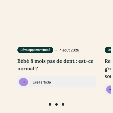
–
4 août 2026
Développement bébé
Dou
Bébé 8 mois pas de dent : est-ce
Rem
normal ?
gro
sou
Lire l'article
Go to slide #1
Go to slide #2
Go to slide #3