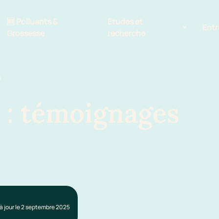
🆕 Polluants &
Etudes et
Entr
Grossesse
recherche
Comité scientifique
s
énoms
Exposition aux écrans des 0-3
ans
 : témoignages
Sommeil de l'enfant
IA et parentalité
à jour le 2 septembre 2025