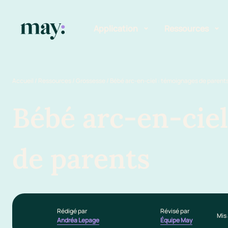
Application
Ressources
Fonctionnalités
Blog
Accueil
/
Ressources
/
Grossesse
/
Bébé arc-en-ciel : témoignages de parent
Mission
Guide des pr
Bébé arc-en-ciel
Newsletters
de parents
Rédigé par
Révisé par
Mis 
Andréa Lepage
Équipe May