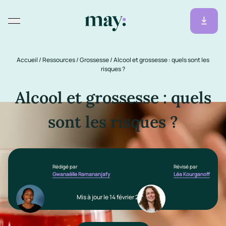
Accueil
/
Ressources
/
Grossesse
/
Alcool et grossesse : quels sont les
risques ?
Alcool et grossesse : quels
sont les risques ?
Rédigé par
Révisé par
Gwanaëlle Ramananjafy
Léa Kourganoff
Mis à jour le 14 février 2025