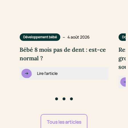
–
4 août 2026
Développement bébé
Dou
Bébé 8 mois pas de dent : est-ce
Rem
normal ?
gro
sou
Lire l'article
Go to slide #1
Go to slide #2
Go to slide #3
Tous les articles