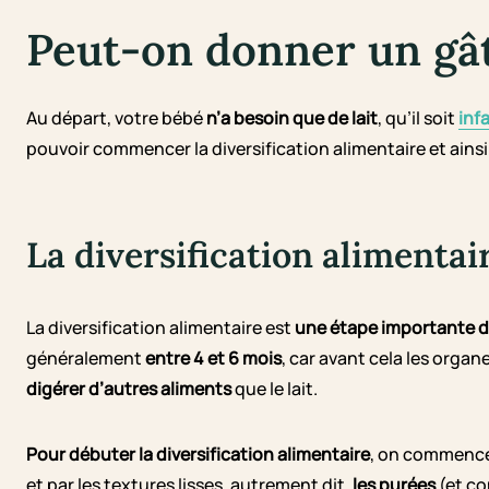
Peut-on donner un gât
Au départ, votre bébé
n’a besoin que de lait
, qu’il soit
infa
pouvoir commencer la diversification alimentaire et ainsi l
La diversification alimentai
La diversification alimentaire est
une étape importante d
généralement
entre 4 et 6 mois
, car avant cela les orga
digérer d’autres aliments
que le lait.
Pour débuter la diversification alimentaire
, on commenc
et par les textures lisses, autrement dit,
les purées
(et co