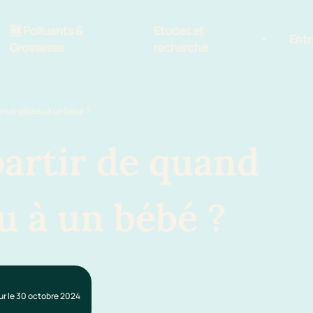
🆕 Polluants &
Etudes et
Entr
Grossesse
recherche
Comité scientifique
r un gâteau à un bébé ?
énoms
Exposition aux écrans des 0-3
ans
partir de quand
Sommeil de l'enfant
u à un bébé ?
IA et parentalité
our le 30 octobre 2024