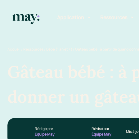
Application
Ressources
Fonctionnalités
Blog
Accueil
/
Ressources
/
Bébé (1 an et +)
/
Gâteau bébé : à partir de quand donne
Mission
Guide des pr
Gâteau bébé : à 
Newsletters
donner un gâtea
Rédigé par
Révisé par
Mis à j
Équipe May
Équipe May