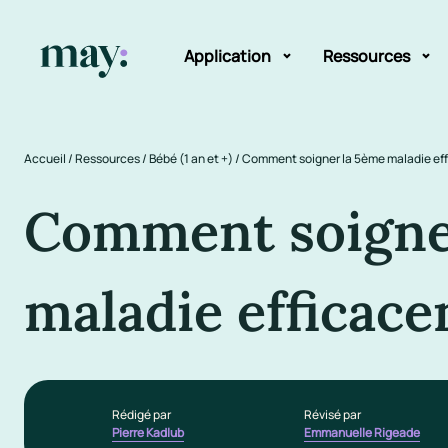
Application
Ressources
Fonctionnalités
Blog
Accueil
/
Ressources
/
Bébé (1 an et +)
/
Comment soigner la 5ème maladie ef
Mission
Guide des pr
Comment soigne
Newsletters
maladie efficac
Rédigé par
Révisé par
Pierre Kadlub
Emmanuelle Rigeade