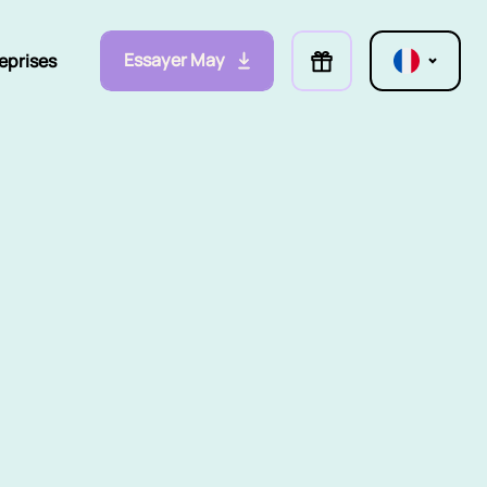
Essayer May
eprises