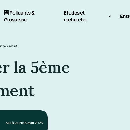
🆕 Polluants &
Etudes et
Entr
Grossesse
recherche
Comité scientifique
ficacement
énoms
Exposition aux écrans des 0-3
ans
r la 5ème
Sommeil de l'enfant
ement
IA et parentalité
Mis à jour le 8 avril 2025