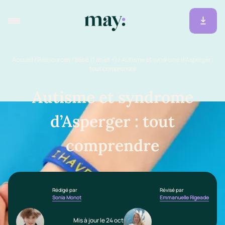
Accueil
/
Ressources
/
Bébé (1 an et +)
/
Autisme et syndrome d’Asperger :
tout comprendre
Autisme et syndrome
d’Asperger : tout
comprendre
Rédigé par
Révisé par
Sonia Monot
Emmanuelle Rigeade
Mis à jour le 24 octobre 2024