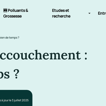
🆕 Polluants &
Etudes et
Entr
Grossesse
recherche
Comité scientifique
ien de temps ?
énoms
Exposition aux écrans des 0-3
ans
accouchement :
Sommeil de l'enfant
s ?
IA et parentalité
 à jour le 3 juillet 2025