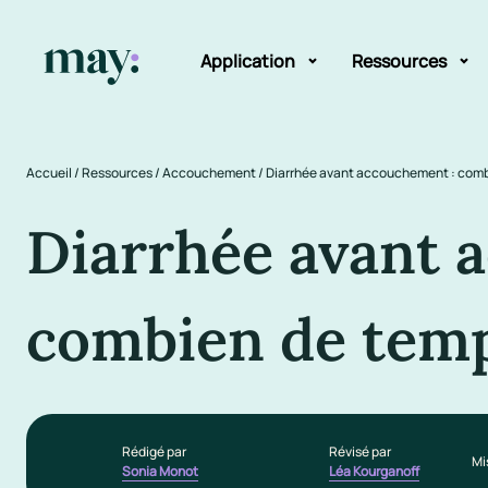
Application
Ressources
Fonctionnalités
Blog
Accueil
/
Ressources
/
Accouchement
/
Diarrhée avant accouchement : comb
Mission
Guide des pr
Diarrhée avant 
Newsletters
combien de temp
Rédigé par
Révisé par
Mis
Sonia Monot
Léa Kourganoff