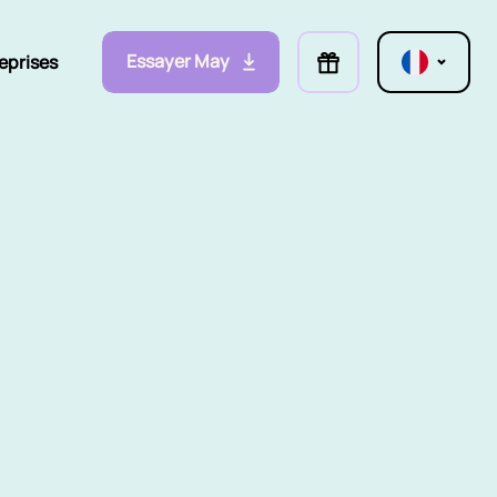
Essayer May
eprises