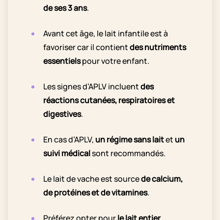
de ses 3 ans
.
Avant cet âge, le lait infantile est à
favoriser car il contient
des nutriments
essentiels
pour votre enfant.
Les signes d’APLV incluent
des
réactions cutanées, respiratoires et
digestives
.
En cas d’APLV,
un régime sans lait
et
un
suivi médical
sont recommandés.
Le lait de vache est source
de calcium,
de protéines et de vitamines
.
Préférez opter pour
le lait entier
.