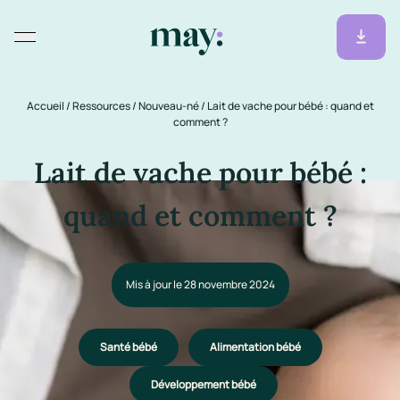
Accueil
/
Ressources
/
Nouveau-né
/
Lait de vache pour bébé : quand et
comment ?
Lait de vache pour bébé :
quand et comment ?
Mis à jour le 28 novembre 2024
Santé bébé
Alimentation bébé
Développement bébé