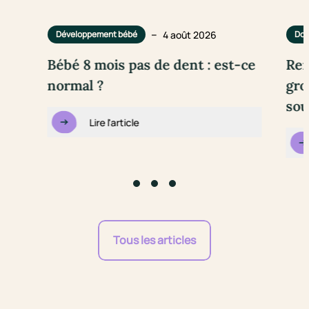
–
4 août 2026
Développement bébé
Dou
Bébé 8 mois pas de dent : est-ce
Rem
normal ?
gro
sou
Lire l'article
Go to slide #1
Go to slide #2
Go to slide #3
Tous les articles