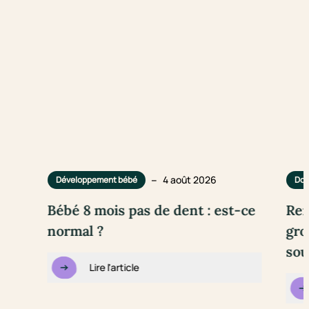
–
4 août 2026
Développement bébé
Dou
Bébé 8 mois pas de dent : est-ce
Rem
normal ?
gro
sou
Lire l'article