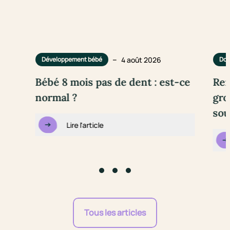
–
4 août 2026
Développement bébé
Dou
Bébé 8 mois pas de dent : est-ce
Rem
normal ?
gro
sou
Lire l'article
Go to slide #1
Go to slide #2
Go to slide #3
Tous les articles