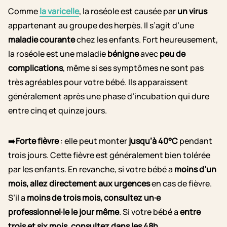
Comme
la varicelle
, la roséole est causée par
un virus
appartenant au groupe des herpès. Il s’agit d’une
maladie courante
chez les enfants. Fort heureusement,
la roséole est une maladie
bénigne
avec
peu de
complications
, même si ses symptômes ne sont pas
très agréables pour votre bébé. Ils apparaissent
généralement après une phase d’incubation qui dure
entre cinq et quinze jours.
➡️
Forte fièvre
: elle peut monter
jusqu’à 40°C
pendant
trois jours. Cette fièvre est généralement bien tolérée
par les enfants. En revanche, si votre bébé a
moins d’un
mois, allez directement aux urgences
en cas de fièvre.
S’il a
moins de trois mois, consultez un·e
professionnel·le le jour même
. Si votre bébé a
entre
trois et six mois, consultez dans les 48h
.