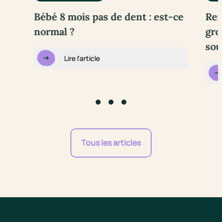
Bébé 8 mois pas de dent : est-ce
Rem
normal ?
gro
sou
Lire l'article
Go to slide #1
Go to slide #2
Go to slide #3
Tous les articles