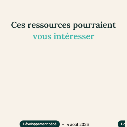
Ces ressources pourraient
vous intéresser
–
4 août 2026
Développement bébé
Dou