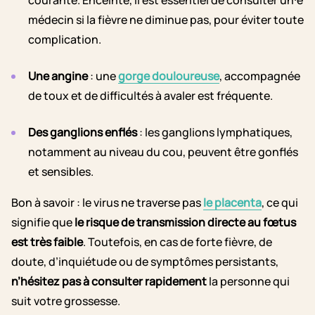
courante. Enceinte, il est essentiel de consulter un⸱e
médecin si la fièvre ne diminue pas, pour éviter toute
complication.
Une angine
: une
gorge douloureuse
, accompagnée
de toux et de difficultés à avaler est fréquente.
Des ganglions enflés
: les ganglions lymphatiques,
notamment au niveau du cou, peuvent être gonflés
et sensibles.
Bon à savoir : le virus ne traverse pas
le placenta
, ce qui
signifie que
le risque de transmission directe au fœtus
est très faible
. Toutefois, en cas de forte fièvre, de
doute, d’inquiétude ou de symptômes persistants,
n’hésitez pas à consulter rapidement
la personne qui
suit votre grossesse.