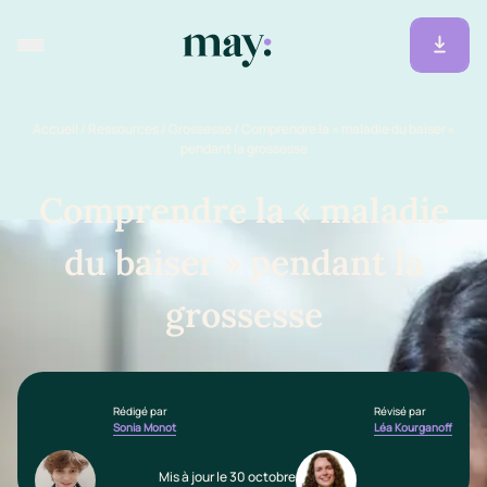
Accueil
/
Ressources
/
Grossesse
/
Comprendre la « maladie du baiser »
pendant la grossesse
Comprendre la « maladie
du baiser » pendant la
grossesse
Rédigé par
Révisé par
Sonia Monot
Léa Kourganoff
Mis à jour le 30 octobre 2024