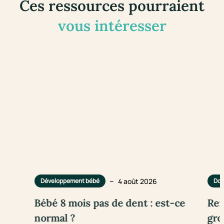
Ces ressources pourraient
vous intéresser
–
4 août 2026
Développement bébé
Dou
Bébé 8 mois pas de dent : est-ce
Rem
normal ?
gro