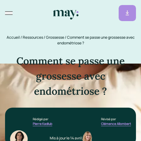
Accueil
/
Ressources
/
Grossesse
/
Comment se passe une grossesse avec
endométriose ?
Comment se passe une
grossesse avec
endométriose ?
Rédigé par
Révisé par
Pierre Kadlub
Clémence Allombert
Mis à jour le 14 avril 2026