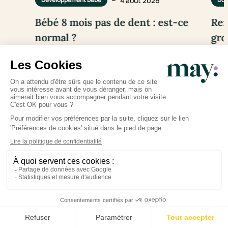
–
4 août 2026
Bébé 8 mois pas de dent : est-ce
Rem
normal ?
gro
sou
Lire l'article
Go to slide #1
Go to slide #2
Go to slide #3
Tous les articles