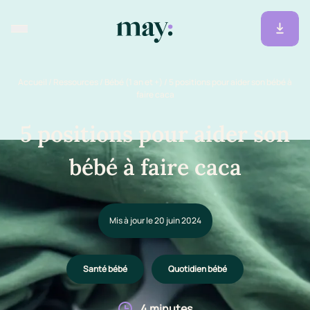
Accueil
/
Ressources
/
Bébé (1 an et +)
/
5 positions pour aider son bébé à
faire caca
5 positions pour aider son
bébé à faire caca
Mis à jour le 20 juin 2024
Santé bébé
Quotidien bébé
4 minutes