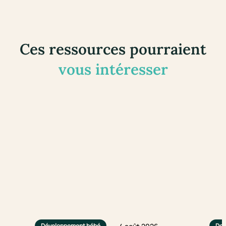
Ces ressources pourraient
vous intéresser
Développement bébé
Dou