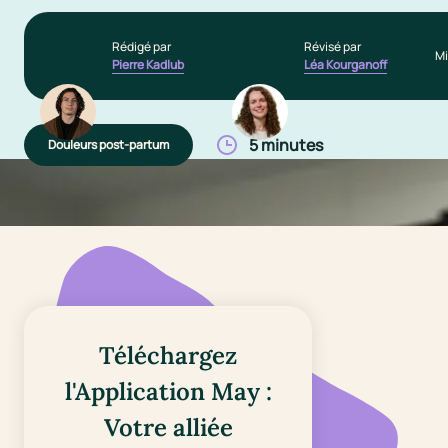
Rédigé par
Révisé par
Mi
Pierre Kadlub
Léa Kourganoff
5 minutes
Douleurs post-partum
Téléchargez
l'Application May :
Votre alliée