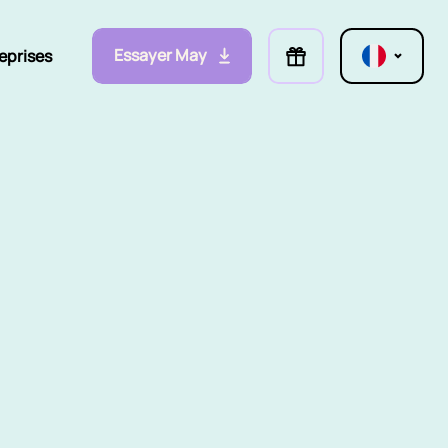
Essayer May
eprises