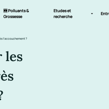
🆕 Polluants &
Etudes et
Entr
Grossesse
recherche
Comité scientifique
rès l’accouchement ?
énoms
Exposition aux écrans des 0-3
ans
 les
Sommeil de l'enfant
rès
IA et parentalité
?