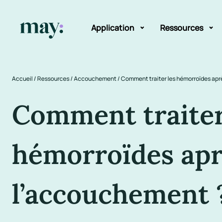
Application
Ressources
Fonctionnalités
Blog
Accueil
/
Ressources
/
Accouchement
/
Comment traiter les hémorroïdes ap
Mission
Guide des pr
Comment traiter
Newsletters
hémorroïdes ap
l’accouchement 