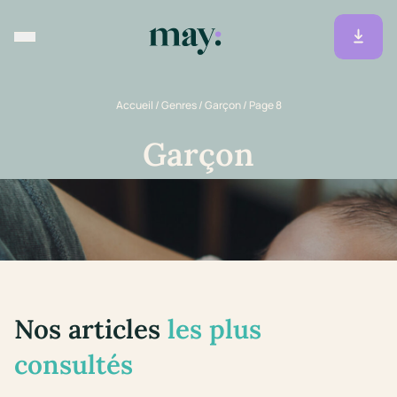
Accueil
/
Genres
/
Garçon
/
Page 8
Garçon
Nos articles
les plus
consultés