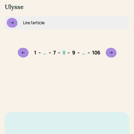
Ulysse
Lire l'article
1
-
…
-
7
-
8
-
9
-
…
-
106