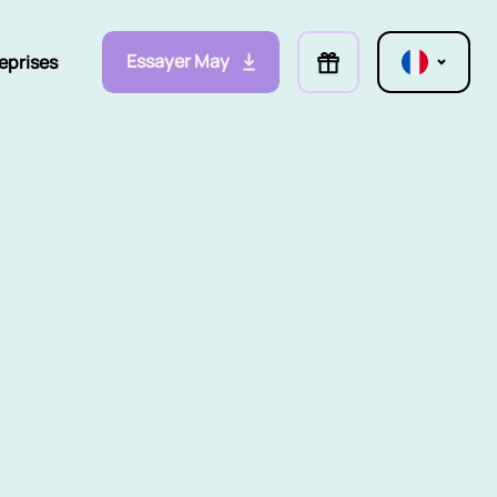
Essayer May
eprises