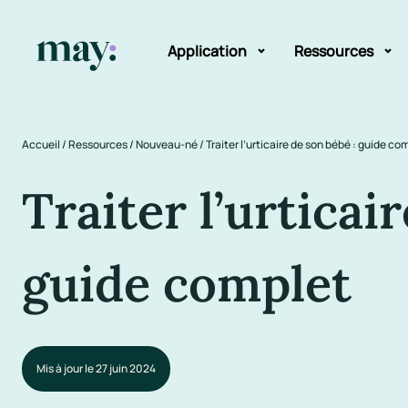
Application
Ressources
Fonctionnalités
Blog
Accueil
/
Ressources
/
Nouveau-né
/
Traiter l’urticaire de son bébé : guide co
Mission
Guide des pr
Traiter l’urticai
Newsletters
guide complet
Mis à jour le 27 juin 2024