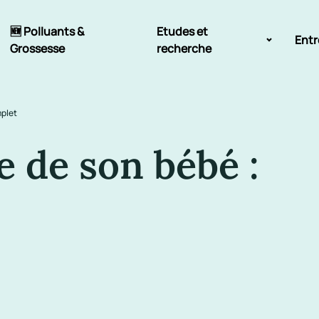
🆕 Polluants &
Etudes et
Entr
Grossesse
recherche
Comité scientifique
mplet
énoms
Exposition aux écrans des 0-3
ans
re de son bébé :
Sommeil de l'enfant
IA et parentalité