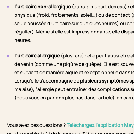
L’urticaire non-allergique
(dans la plupart des cas) : 
physique (froid, frottements, soleil…) ou de contact (
seule poussée d’urticaire sur quelques heures) ou chro
régulier). Même si elle est impressionnante, elle
dispa
heures.
L’urticaire allergique
(plus rare) : elle peut aussi êtr
de venin (comme une piqûre de guêpe). Elle est souve
et survient de manière aiguë et exceptionnelle dans le
Lorsqu’elle s’accompagne de
plusieurs symptômes sp
malaise), l’allergie peut entraîner des complications
(nous vous en parlons plus bas dans l’article), en ca
Vous avez des questions ?
Téléchargez l’application May
est disponible 7 j / 7 de 8 heures à 22 heures pour vous r