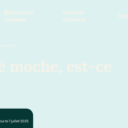
🆕 Polluants &
Etudes et
Entr
Grossesse
recherche
Comité scientifique
e grave ?
énoms
Exposition aux écrans des 0-3
ans
é moche, est-ce
Sommeil de l'enfant
IA et parentalité
our le 7 juillet 2025