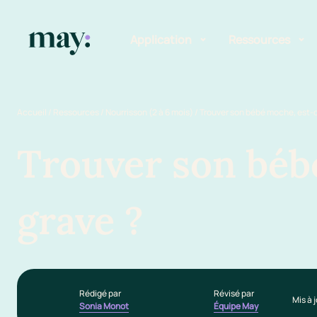
Application
Ressources
Fonctionnalités
Blog
Accueil
/
Ressources
/
Nourrisson (2 à 6 mois)
/
Trouver son bébé moche, est-c
Mission
Guide des pr
Trouver son béb
Newsletters
grave ?
Rédigé par
Révisé par
Mis à j
Sonia Monot
Équipe May