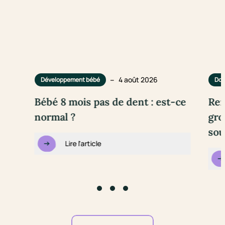
–
4 août 2026
Développement bébé
Dou
Bébé 8 mois pas de dent : est-ce
Rem
normal ?
gro
sou
Lire l'article
Go to slide #1
Go to slide #2
Go to slide #3