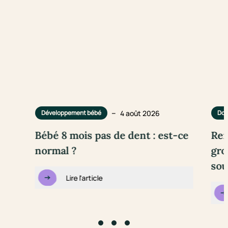
–
4 août 2026
Développement bébé
Dou
Bébé 8 mois pas de dent : est-ce
Rem
normal ?
gro
sou
Lire l'article