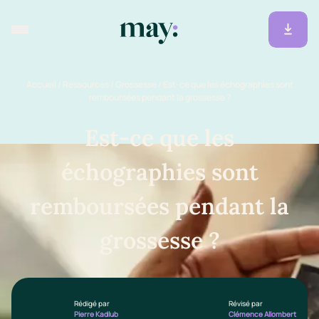
Accueil
/
Ressources
/
Grossesse
/
Est-ce que les échographies sont
remboursées pendant la grossesse ?
Est-ce que les
échographies sont
remboursées pendant la
grossesse ?
Rédigé par
Révisé par
Pierre Kadlub
Clémence Allombert