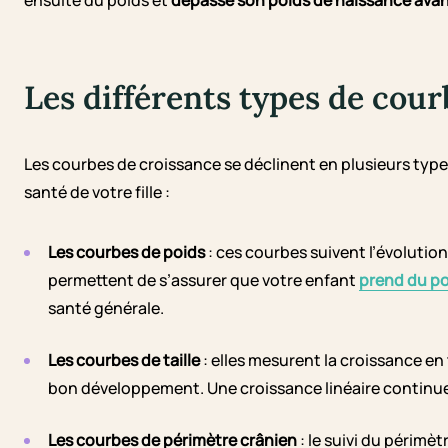
ensuite du poids et
dépasse son poids de naissance avant
Les différents types de cour
Les courbes de croissance se déclinent en plusieurs types
santé de votre fille :
Les courbes de poids
: ces courbes suivent l’évolution
permettent de s’assurer que votre enfant
prend du po
santé générale.
Les courbes de taille
: elles mesurent la croissance en t
bon développement. Une croissance linéaire continue 
Les courbes de périmètre crânien
: le suivi du périmè