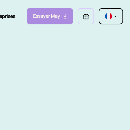
Essayer May
eprises