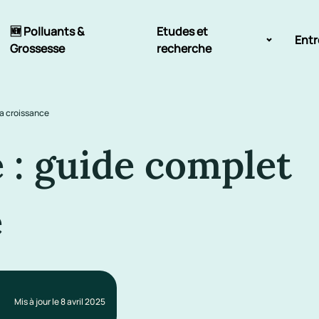
🆕 Polluants &
Etudes et
Entr
Grossesse
recherche
Comité scientifique
la croissance
énoms
Exposition aux écrans des 0-3
ans
e : guide complet
Sommeil de l'enfant
e
IA et parentalité
Mis à jour le 8 avril 2025