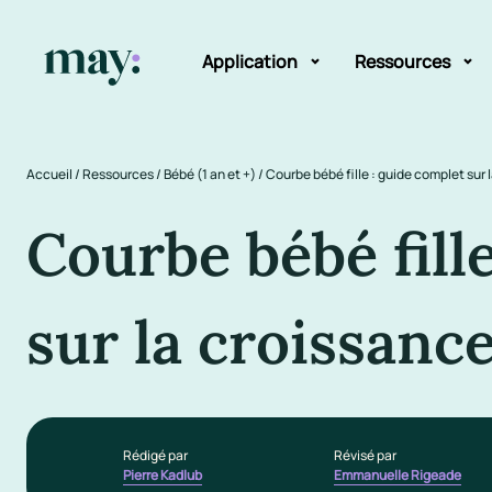
Application
Ressources
Fonctionnalités
Blog
Accueil
/
Ressources
/
Bébé (1 an et +)
/
Courbe bébé fille : guide complet sur 
Mission
Guide des pr
Courbe bébé fill
Newsletters
sur la croissanc
Rédigé par
Révisé par
Pierre Kadlub
Emmanuelle Rigeade