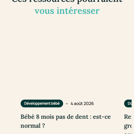
vous intéresser
–
4 août 2026
Développement bébé
Dou
Bébé 8 mois pas de dent : est-ce
Rem
normal ?
gro