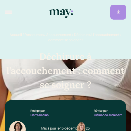
Accueil
/
Ressources
/
Accouchement
/
Déchirure à l’accouchement :
comment se soigner ?
Déchirure à
l’accouchement : comment
se soigner ?
Rédigé par
Révisé par
Pierre Kadlub
Clémence Allombert
Mis à jour le 15 décembre 2025