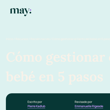
Inicio
/
Recursos
/
Recién nacido
/
Cómo gestionar el llanto del bebé en 5 pas
Cómo gestionar e
bebé en 5 pasos
Escrito por
Revisado por
Pierre Kadlub
Emmanuelle Rigeade