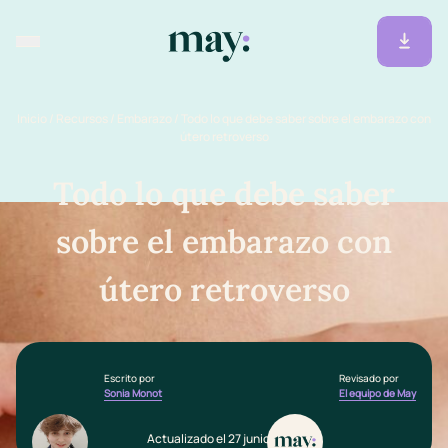
Inicio
/
Recursos
/
Embarazo
/
Todo lo que debe saber sobre el embarazo con
útero retroverso
Todo lo que debe saber
sobre el embarazo con
útero retroverso
Escrito por
Revisado por
Sonia Monot
El equipo de May
Actualizado el 27 junio 2025