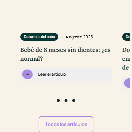
–
4 agosto 2026
Desarrollo del bebé
Dol
Bebé de 8 meses sin dientes: ¿es
Dol
normal?
emb
de 
Leer el artículo
Go to slide #1
Go to slide #2
Go to slide #3
Todos los artículos