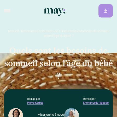
Accueil
/
Ressources
/
Nouveau-né
/
Quels sont les besoins de sommeil
selon l’âge du bébé ?
Quels sont les besoins de
sommeil selon l’âge du bébé
?
Rédigé par
Révisé par
Pierre Kadlub
Emmanuelle Rigeade
Mis à jour le 5 novembre 2025