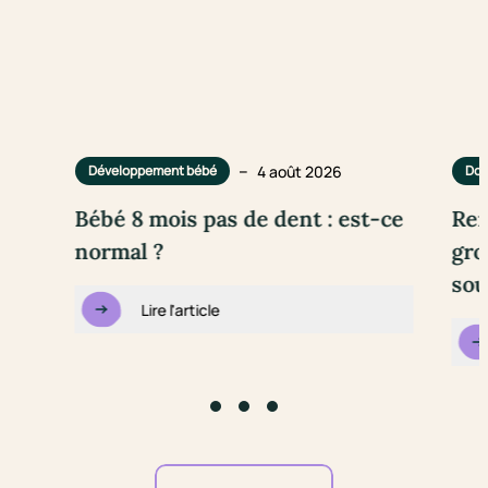
–
4 août 2026
Développement bébé
Dou
Bébé 8 mois pas de dent : est-ce
Rem
normal ?
gro
sou
Lire l'article
Go to slide #1
Go to slide #2
Go to slide #3