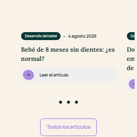
–
4 agosto 2026
Desarrollo del bebé
Dol
Bebé de 8 meses sin dientes: ¿es
Dol
normal?
emb
de 
Leer el artículo
Go to slide #1
Go to slide #2
Go to slide #3
Todos los artículos