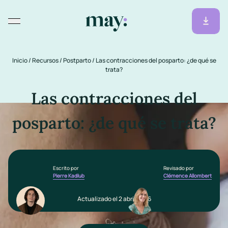
Inicio
/
Recursos
/
Postparto
/
Las contracciones del posparto: ¿de qué se
trata?
Las contracciones del
posparto: ¿de qué se trata?
Escrito por
Revisado por
Pierre Kadlub
Clémence Allombert
Actualizado el 2 abril 2026