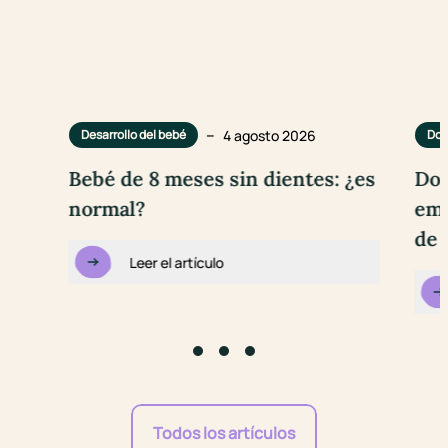
–
4 agosto 2026
Desarrollo del bebé
Dol
Bebé de 8 meses sin dientes: ¿es
Dol
normal?
emb
de 
Leer el artículo
Go to slide #1
Go to slide #2
Go to slide #3
Todos los artículos