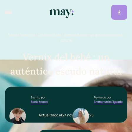
Inicio
/
Recursos
/
Recién nacido
/
Vernix del bebé : un auténtico escudo
natural
Vernix del bebé : un
auténtico escudo natural
Escrito por
Revisado por
Sonia Monot
Emmanuelle Rigeade
Actualizado el 24 noviembre 2025