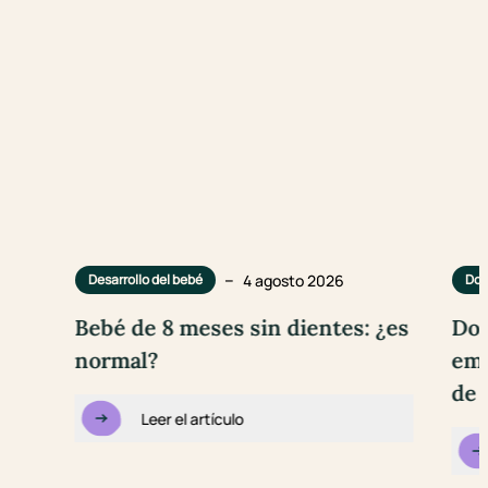
–
4 agosto 2026
Desarrollo del bebé
Dol
Bebé de 8 meses sin dientes: ¿es
Dol
normal?
emb
de 
Leer el artículo