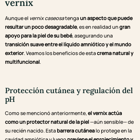
vernix
Aunque el
vernix caseosa
tenga
un aspecto que puede
resultar un poco desagradable
, es en realidad un
gran
apoyo para la piel de su bebé
, asegurando una
transición suave entre el líquido amniótico y el mundo
exterior
. Veamos los beneficios de esta
crema natural y
multifuncional
.
Protección cutánea y regulación del
pH
Como se mencionó anteriormente,
el vernix actúa
como un protector natural de la piel
—aún sensible— de
su recién nacido. Esta
barrera cutánea
lo protege en la
cavidad amniótica y luego
previene el enrojecimiento y