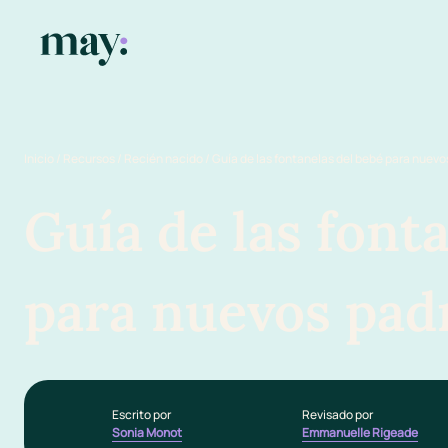
Inicio
/
Recursos
/
Recién nacido
/
Guía de las fontanelas del bebé para nuevo
Guía de las font
para nuevos pad
Escrito por
Revisado por
Sonia Monot
Emmanuelle Rigeade