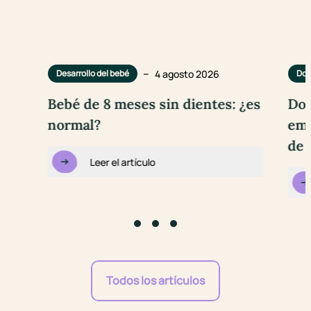
–
4 agosto 2026
Desarrollo del bebé
Dol
Bebé de 8 meses sin dientes: ¿es
Dol
normal?
emb
de 
Leer el artículo
Go to slide #1
Go to slide #2
Go to slide #3
Todos los artículos