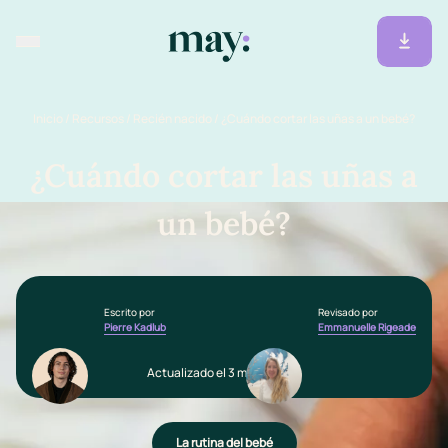
Inicio
/
Recursos
/
Recién nacido
/
¿Cuándo cortar las uñas a un bebé?
¿Cuándo cortar las uñas a
un bebé?
Escrito por
Revisado por
Pierre Kadlub
Emmanuelle Rigeade
Actualizado el 3 marzo 2026
La rutina del bebé